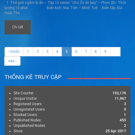
1. Thế giới ngầm bí ẩn – Tập 10 series “Chú Ốc ên bay” – Phim 3D- Thời
lượng 10 phút. Biên kịch: Mai Tiên – Minh Tuệ Biên tập: Bùi
Hoài Thu ...
Chi tiết
‹ trước
1
2
3
4
5
6
7
8
9
…
sau ›
THỐNG KÊ TRUY CẬP
Site Counter:
152,176
Unique Visitor:
11,967
Registered Users:
3
Unregistered Users:
0
Blocked Users:
1
Published Nodes:
455
Unpublished Nodes:
2
Since:
25 Apr 2017