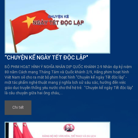
“CHUYỆN KỂ NGÀY TẾT ĐỘC LẬP"
BỘ PHIM HOẠT HÌNH Ý NGHĨA NHÂN DỊP QUỐC KHÁNH 2-9 Nhân dịp kỷ niệm
80 năm Cách mạng Tháng Tám và Quốc khánh 2/9, Hãng phim hoạt hình
Việt Nam sẽ cho ra mắt bộ phim hoạt hình "Chuyện kể ngày Tết độc lập" -
một tác phẩm nghệ thuật mang ý nghĩa lịch sử sâu sắc, hướng đến việc
giáo dục truyền thống yêu nước cho thế hệ trẻ. “Chuyện kể ngày Tết độc lập"
là câu chuyện giữa hai ông cháu,...
Chi tiết