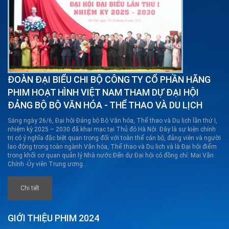
ĐOÀN ĐẠI BIỂU CHI BỘ CÔNG TY CỔ PHẦN HÃNG
PHIM HOẠT HÌNH VIỆT NAM THAM DỰ ĐẠI HỘI
ĐẢNG BỘ BỘ VĂN HÓA - THỂ THAO VÀ DU LỊCH
Sáng ngày 26/6, Đại hội Đảng bộ Bộ Văn hóa, Thể thao và Du lịch lần thứ I,
nhiệm kỳ 2025 – 2030 đã khai mạc tại Thủ đô Hà Nội. Đây là sự kiện chính
trị có ý nghĩa đặc biệt quan trọng đối với toàn thể cán bộ, đảng viên và người
lao động trong toàn ngành Văn hóa, Thể thao và Du lịch và là Đại hội điểm
trong khối cơ quan quản lý Nhà nước.Đến dự Đại hội có đồng chí: Mai Văn
Chính -Ủy viên Trung ương...
Chi tiết
GIỚI THIỆU PHIM 2024