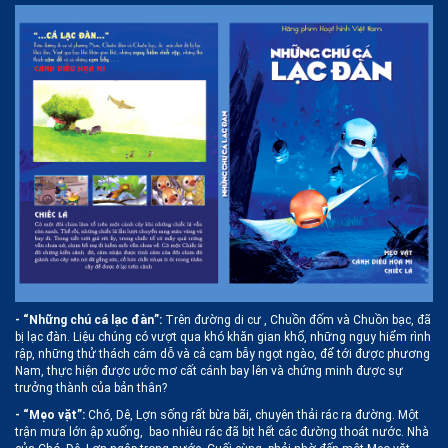
- “Những chú cá lạc đàn”:
Trên đường di cư , Chuồn đốm và Chuồn bạc, đã
bị lạc đàn. Liệu chúng có vượt qua khó khăn gian khổ, những nguy hiểm rình
rập, những thử thách cám dỗ và cả cạm bẫy ngọt ngào, để tới được phương
Nam, thực hiện được ước mơ cất cánh bay lên và chứng minh được sự
trưởng thành của bản thân?
- “Mẹo vặt”
:
Chó, Dê, Lợn sống rất bừa bãi, chuyên thải rác ra đường. Một
trận mưa lớn ập xuống, bao nhiêu rác đã bịt hết các đường thoát nước. Nhà