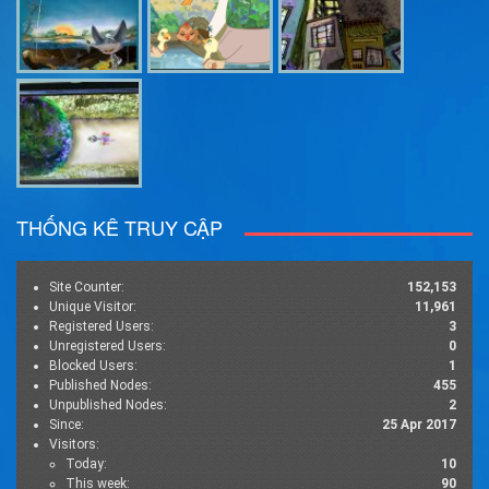
THỐNG KÊ TRUY CẬP
Site Counter:
152,153
Unique Visitor:
11,961
Registered Users:
3
Unregistered Users:
0
Blocked Users:
1
Published Nodes:
455
Unpublished Nodes:
2
Since:
25 Apr 2017
Visitors:
Today:
10
This week:
90