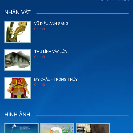
NHÂN VẬT
VŨ ĐIỆU ÁNH SÁNG
Chi tiết
THỦ LĨNH VÂY LỬA
Chi tiết
MỴ CHÂU - TRỌNG THỦY
Chi tiết
HÌNH ẢNH