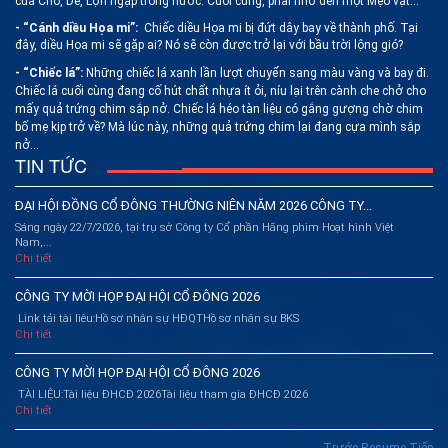
của Chó, Dê, Lợn ngập trong nước. Cuối cùng, phải nhờ đến một Mẹo vặt…
- “Cánh diều Họa mi”:
Chiếc diều Họa mi bị đứt dây bay về thành phố. Tại
đây, diều Họa mi sẽ gặp ai? Nó sẽ còn được trở lại với bầu trời lộng gió?
- “Chiếc lá”
:
Những chiếc lá xanh lần lượt chuyển sang màu vàng và bay đi.
Chiếc lá cuối cùng đang cố hút chất nhựa ít ỏi, níu lại trên cành che chở cho
mấy quả trứng chim sắp nở. Chiếc lá héo tàn liệu có gắng gượng chờ chim
bố mẹ kịp trở về? Mà lúc này, những quả trứng chim lại đang cựa mình sắp
nở…
TIN TỨC
ĐẠI HỘI ĐỒNG CỔ ĐÔNG THƯỜNG NIÊN NĂM 2026 CÔNG TY...
Sáng ngày 22/7/2026, tại trụ sở Công ty Cổ phần Hãng phim Hoạt hình Việt
Nam,...
Chi tiết
CÔNG TY MỜI HỌP ĐẠI HỘI CỔ ĐÔNG 2026
Link tải tài liêu:Hồ sơ nhân sự HĐQTHồ sơ nhân sự BKS
Chi tiết
CÔNG TY MỜI HỌP ĐẠI HỘI CỔ ĐÔNG 2026
TÀI LIỆU:Tài liệu ĐHCĐ 2026Tài liệu tham gia ĐHCĐ 2026
Chi tiết
Trước
Resume
Tiếp