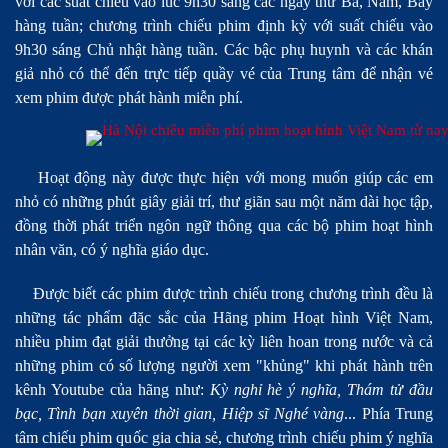
với các suất chiếu vào lúc 9h30 sáng các ngày thứ Ba, Năm, Bảy
hàng tuần; chương trình chiếu phim định kỳ với suất chiếu vào
9h30 sáng Chủ nhật hàng tuần. Các bậc phụ huynh và các khán
giả nhỏ có thể đến trực tiếp quầy vé của Trung tâm để nhận vé
xem phim được phát hành miễn phí.
Hoạt động này được thực hiện với mong muốn giúp các em
nhỏ có những phút giây giải trí, thư giãn sau một năm dài học tập,
đồng thời phát triển ngôn ngữ thông qua các bộ phim hoạt hình
nhân văn, có ý nghĩa giáo dục.
Được biết các phim được trình chiếu trong chương trình đều là
những tác phẩm đặc sắc của Hãng phim Hoạt hình Việt Nam,
nhiều phim đạt giải thưởng tại các kỳ liên hoan trong nước và cả
những phim có số lượng người xem "khủng" khi phát hành trên
kênh Youtube của hãng như:
Kỳ nghỉ hè ý nghĩa, Thám tử đầu
bạc, Tình bạn xuyên thời gian, Hiệp sĩ Nghé vàng
... Phía Trung
tâm chiếu phim quốc gia chia sẻ, chương trình chiếu phim ý nghĩa