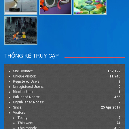
THỐNG KÊ TRUY CẬP
Site Counter:
152,122
Unique Visitor:
11,940
Registered Users:
3
Unregistered Users:
0
Blocked Users:
1
Published Nodes:
455
Unpublished Nodes:
2
Since:
25 Apr 2017
Visitors:
Today:
2
This week:
74
This month:
436