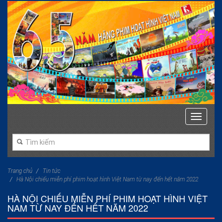
Nhảy
đến
nội
dung
Toggle
navigatio
Biểu
mẫu
Tìm kiếm
tìm
Trang chủ
Tin tức
kiếm
Hà Nội chiếu miễn phí phim hoạt hình Việt Nam từ nay đến hết năm 2022
HÀ NỘI CHIẾU MIỄN PHÍ PHIM HOẠT HÌNH VIỆT
NAM TỪ NAY ĐẾN HẾT NĂM 2022