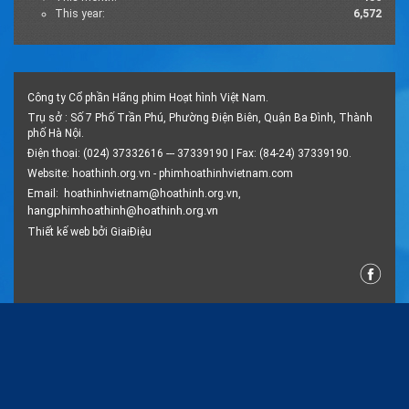
This year:
6,572
Công ty Cổ phần Hãng phim Hoạt hình Việt Nam.
Trụ sở : Số 7 Phố Trần Phú, Phường Điện Biên, Quận Ba Đình, Thành
phố Hà Nội.
Điện thoại: (024) 37332616 --- 37339190 | Fax: (84-24) 37339190.
Website:
hoathinh.org.vn
-
phimhoathinhvietnam.com
Email:
hoathinhvietnam@hoathinh.org.vn
,
hangphimhoathinh@hoathinh.org.vn
Thiết kế web
bởi
GiaiĐiệu